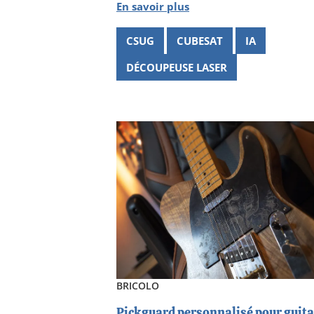
En savoir plus
CSUG
CUBESAT
IA
DÉCOUPEUSE LASER
BRICOLO
Pickguard personnalisé pour guita