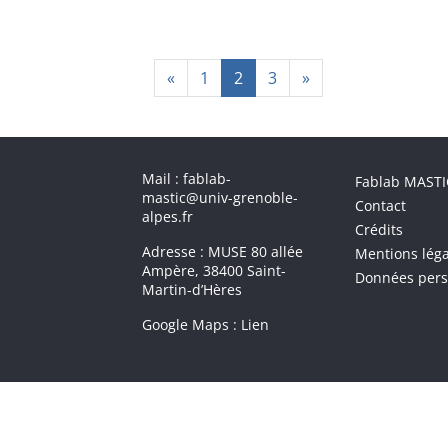
«
1
2
3
»
Menu 
Mail : fablab-
Fablab MASTI
mastic@univ-grenoble-
Contact
alpes.fr
Crédits
Adresse : MUSE 80 allée
Mentions léga
Ampère, 38400 Saint-
Données pers
Martin-d’Hères
Google Maps :
Lien