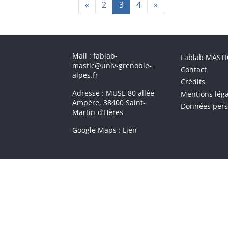
«
2
3
4
»
Menu 
Mail : fablab-
Fablab MASTI
mastic@univ-grenoble-
Contact
alpes.fr
Crédits
Adresse : MUSE 80 allée
Mentions léga
Ampère, 38400 Saint-
Données pers
Martin-d’Hères
Google Maps :
Lien