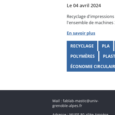
Le 04 avril 2024
Recyclage d'impressions 
l'ensemble de machines
En savoir plus
RECYCLAGE
PLA
POLYMÈRES
PLAS
ÉCONOMIE CIRCULAI
Mail : fablab-mastic@univ-
grenoble-alpes.fr
Adresse : MUSE 80 allée Ampère,