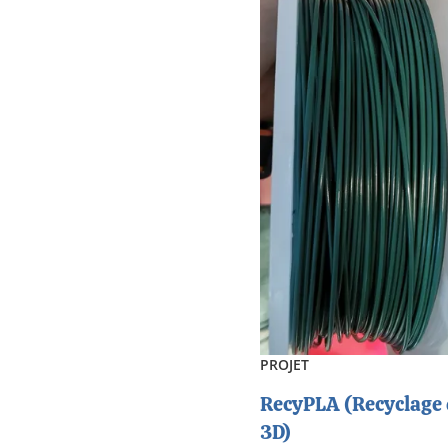
PROJET
RecyPLA (Recyclage 
3D)