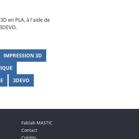
3D en PLA, à l'aide de
 3DEVO.
IMPRESSION 3D
TIQUE
RE
3DEVO
Menu footer
Fablab MASTIC
Contact
Crédits