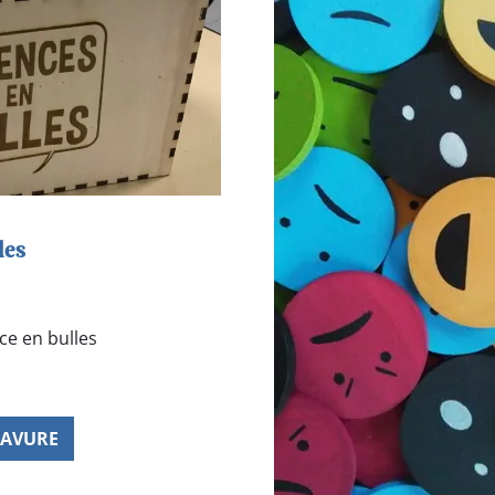
les
ce en bulles
AVURE