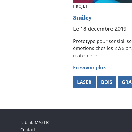
PROJET
Smiley
Le 18 décembre 2019
Prototype pour sensibiliser
émotions chez les 2 à 5 an
maternelle)
En savoir plus
LASER
BOIS
GRA
Menu footer
Fablab MASTIC
Contact