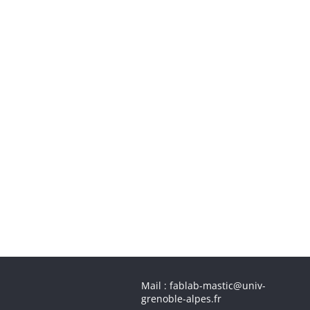
Mail : fablab-mastic@univ-
grenoble-alpes.fr